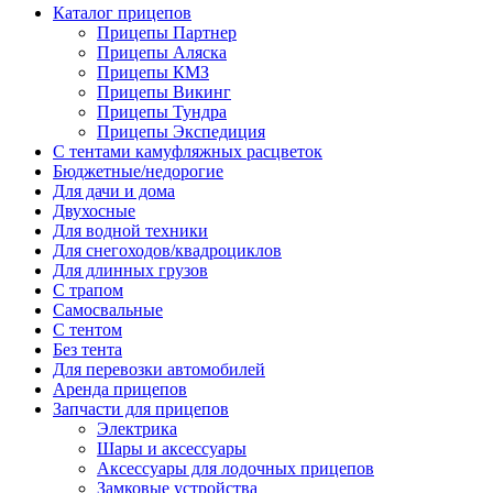
Каталог прицепов
Прицепы Партнер
Прицепы Аляска
Прицепы КМЗ
Прицепы Викинг
Прицепы Тундра
Прицепы Экспедиция
C тентами камуфляжных расцветок
Бюджетные/недорогие
Для дачи и дома
Двухосные
Для водной техники
Для снегоходов/квадроциклов
Для длинных грузов
С трапом
Самосвальные
С тентом
Без тента
Для перевозки автомобилей
Аренда прицепов
Запчасти для прицепов
Электрика
Шары и аксессуары
Аксессуары для лодочных прицепов
Замковые устройства