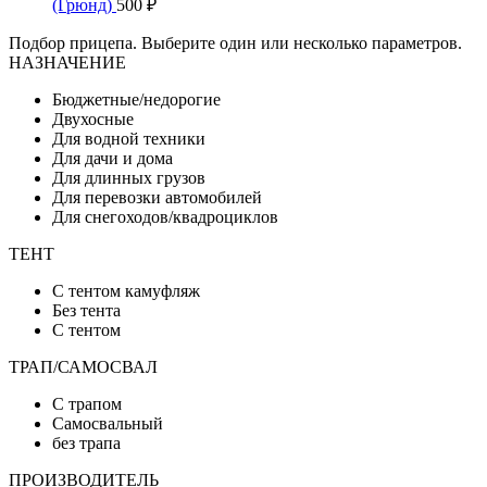
(Грюнд)
500
₽
Подбор прицепа. Выберите один или несколько параметров.
НАЗНАЧЕНИЕ
Бюджетные/недорогие
Двухосные
Для водной техники
Для дачи и дома
Для длинных грузов
Для перевозки автомобилей
Для снегоходов/квадроциклов
ТЕНТ
C тентом камуфляж
Без тента
С тентом
ТРАП/САМОСВАЛ
C трапом
Cамосвальный
без трапа
ПРОИЗВОДИТЕЛЬ