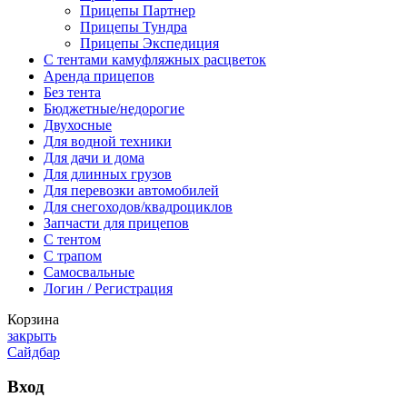
Прицепы Партнер
Прицепы Тундра
Прицепы Экспедиция
C тентами камуфляжных расцветок
Аренда прицепов
Без тента
Бюджетные/недорогие
Двухосные
Для водной техники
Для дачи и дома
Для длинных грузов
Для перевозки автомобилей
Для снегоходов/квадроциклов
Запчасти для прицепов
С тентом
С трапом
Самосвальные
Логин / Регистрация
Корзина
закрыть
Сайдбар
Вход