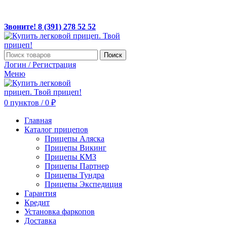
ЛЕГКОВЫЕ ПРИЦЕПЫ ПО ДОСТУПНЫМ ЦЕНАМ!
Звоните! 8(391) 278 52 52, MAX +7 967 608 5252
Звоните! 8 (391) 278 52 52
Поиск
Логин / Регистрация
Меню
0
пунктов
/
0
₽
Главная
Каталог прицепов
Прицепы Аляска
Прицепы Викинг
Прицепы КМЗ
Прицепы Партнер
Прицепы Тундра
Прицепы Экспедиция
Гарантия
Кредит
Установка фаркопов
Доставка