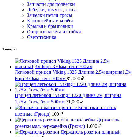
Запчасти для подвески
Лебедки, хомуты, троса
Защелки петли тросы
Кронштейны и колёса
Крылья и брызговики
Опорные колеса и стойки
Светотехника
Товары
Легковой прицеп Viking 1325 Длинна 2,5м ширина1,3м
Борт 370мм, тент 700мм
85,000
₽
Прицеп легковой "Viking" 1220 Длина 2м, ширина
1,25м, 1ось, борт 500мм
71,000
₽
Колпачки пластик
цветные (Грюнд)
100
₽
Держатель
розетки мал. нержавейка (Грюнд)
1,600
₽
Держатель розетки длинный