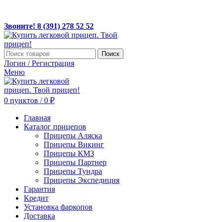
ЛЕГКОВЫЕ ПРИЦЕПЫ ПО ДОСТУПНЫМ ЦЕНАМ!
Звоните! 8(391) 278 52 52, MAX +7 967 608 5252
Звоните! 8 (391) 278 52 52
Поиск
Логин / Регистрация
Меню
0
пунктов
/
0
₽
Главная
Каталог прицепов
Прицепы Аляска
Прицепы Викинг
Прицепы КМЗ
Прицепы Партнер
Прицепы Тундра
Прицепы Экспедиция
Гарантия
Кредит
Установка фаркопов
Доставка