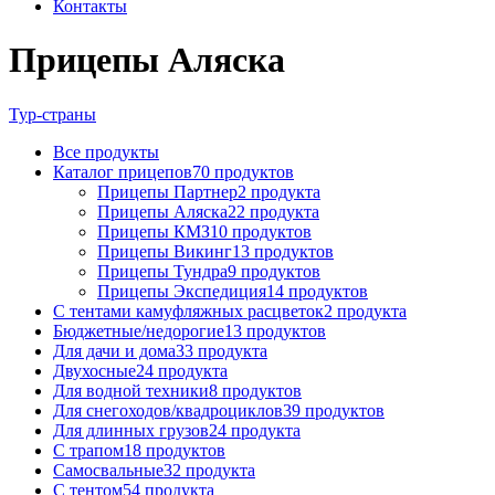
Контакты
Прицепы Аляска
Тур-страны
Все
продукты
Каталог прицепов
70 продуктов
Прицепы Партнер
2 продукта
Прицепы Аляска
22 продукта
Прицепы КМЗ
10 продуктов
Прицепы Викинг
13 продуктов
Прицепы Тундра
9 продуктов
Прицепы Экспедиция
14 продуктов
C тентами камуфляжных расцветок
2 продукта
Бюджетные/недорогие
13 продуктов
Для дачи и дома
33 продукта
Двухосные
24 продукта
Для водной техники
8 продуктов
Для снегоходов/квадроциклов
39 продуктов
Для длинных грузов
24 продукта
С трапом
18 продуктов
Самосвальные
32 продукта
С тентом
54 продукта