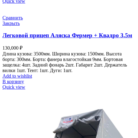
Quick view
Сравнить
Закрыть
Легковой прицеп Аляска Фермер + Квадро 3.5м
130,000
₽
Длина кузова: 3500мм.
Ширина кузова: 1500мм.
Высота
борта: 300мм.
Борта: фанера влагостойкая 9мм.
Бортовая
защелка: 4шт.
Задний фонарь 2шт.
Габарит 2шт.
Держатель
вилки 1шт.
Тент: 1шт.
Дуги: 1шт.
Add to wishlist
В корзину
Quick view