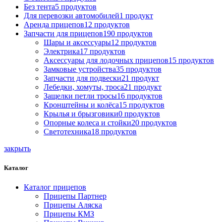
Без тента
5 продуктов
Для перевозки автомобилей
1 продукт
Аренда прицепов
12 продуктов
Запчасти для прицепов
190 продуктов
Шары и аксессуары
12 продуктов
Электрика
17 продуктов
Аксессуары для лодочных прицепов
15 продуктов
Замковые устройства
35 продуктов
Запчасти для подвески
21 продукт
Лебедки, хомуты, троса
21 продукт
Защелки петли тросы
16 продуктов
Кронштейны и колёса
15 продуктов
Крылья и брызговики
0 продуктов
Опорные колеса и стойки
20 продуктов
Светотехника
18 продуктов
закрыть
Каталог
Каталог прицепов
Прицепы Партнер
Прицепы Аляска
Прицепы КМЗ