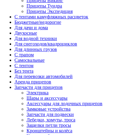
Прицепы Викинг
Прицепы Тундра
Прицепы Экспедиция
C тентами камуфляжных расцветок
Бюджетные/недорогие
Для дачи и дома
Двухосные
Для водной техники
Для снегоходов/квадроциклов
Для длинных грузов
С трапом
Самосвальные
С тентом
Без тента
Для перевозки автомобилей
Аренда прицепов
Запчасти для прицепов
Электрика
Шары и аксессуары
Аксессуары для лодочных прицепов
Замковые устройства
Запчасти для подвески
Лебедки, хомуты, троса
Защелки петли тросы
Кронштейны и колёса