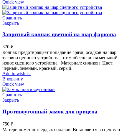
Quick view
Сравнить
Закрыть
Защитный колпак цветной на шар фаркопа
370
₽
Колпак предотвращает попадание грязи, осадков на шар
тягово-сцепного устройства, этим обеспечивая меньший
износ сцепного устройства.
Мате
риал:
силикон
Цвет:
черный, зеленый, красный, серый.
Add to wishlist
В корзину
Quick view
Сравнить
Закрыть
Противоугонный замок для прицепа
750
₽
Материал-метал твердых сплавов. Вставляется в сцепную