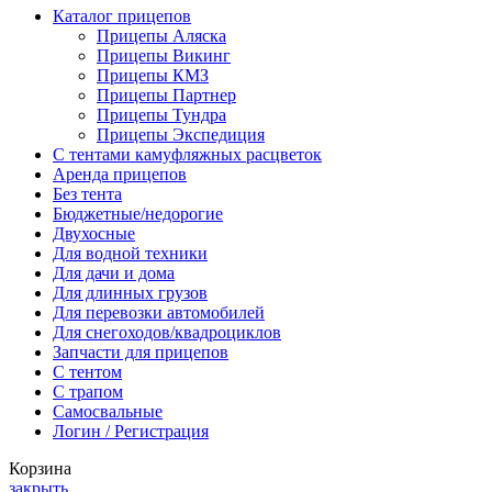
Каталог прицепов
Прицепы Аляска
Прицепы Викинг
Прицепы КМЗ
Прицепы Партнер
Прицепы Тундра
Прицепы Экспедиция
C тентами камуфляжных расцветок
Аренда прицепов
Без тента
Бюджетные/недорогие
Двухосные
Для водной техники
Для дачи и дома
Для длинных грузов
Для перевозки автомобилей
Для снегоходов/квадроциклов
Запчасти для прицепов
С тентом
С трапом
Самосвальные
Логин / Регистрация
Корзина
закрыть