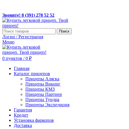
ЛЕГКОВЫЕ ПРИЦЕПЫ ПО ДОСТУПНЫМ ЦЕНАМ!
Звоните! 8(391) 278 52 52, MAX +7 967 608 5252
Звоните! 8 (391) 278 52 52
Поиск
Логин / Регистрация
Меню
0
пунктов
/
0
₽
Главная
Каталог прицепов
Прицепы Аляска
Прицепы Викинг
Прицепы КМЗ
Прицепы Партнер
Прицепы Тундра
Прицепы Экспедиция
Гарантия
Кредит
Установка фаркопов
Доставка