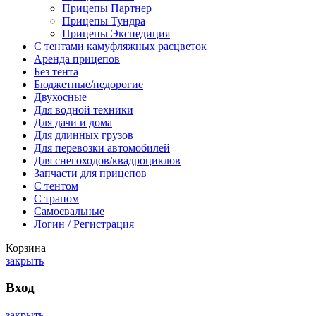
Прицепы Партнер
Прицепы Тундра
Прицепы Экспедиция
C тентами камуфляжных расцветок
Аренда прицепов
Без тента
Бюджетные/недорогие
Двухосные
Для водной техники
Для дачи и дома
Для длинных грузов
Для перевозки автомобилей
Для снегоходов/квадроциклов
Запчасти для прицепов
С тентом
С трапом
Самосвальные
Логин / Регистрация
Корзина
закрыть
Вход
закрыть