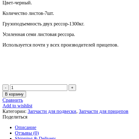
Цвет-черный.
Количество листов-7шт.
Грузоподъемность двух рессор-1300кг.
Усиленная семи листовая рессора.
Используется почти у всех производителей прицепов.
Количество
товара
В корзину
Рессора
Сравнить
7-
Add to wishlist
ми
Категории:
Запчасти для подвески
,
Запчасти для прицепов
листовая
Поделиться
для
легковых
Описание
прицепов
Отзывы (0)
Shipping & Delivery