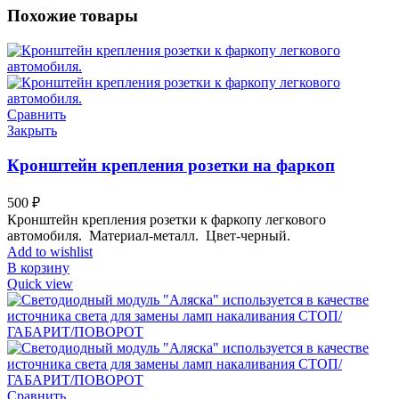
Похожие товары
Сравнить
Закрыть
Кронштейн крепления розетки на фаркоп
500
₽
Кронштейн
крепления розетки к
фаркопу
легкового
автомобиля.
Мате
риал-
металл.
Цвет-
черный
.
Add to wishlist
В корзину
Quick view
Сравнить