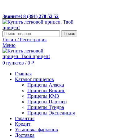
ЛЕГКОВЫЕ ПРИЦЕПЫ ПО ДОСТУПНЫМ ЦЕНАМ!
Звоните! 8(391) 278 52 52, MAX +7 967 608 5252
Звоните! 8 (391) 278 52 52
Поиск
Логин / Регистрация
Меню
0
пунктов
/
0
₽
Главная
Каталог прицепов
Прицепы Аляска
Прицепы Викинг
Прицепы КМЗ
Прицепы Партнер
Прицепы Тундра
Прицепы Экспедиция
Гарантия
Кредит
Установка фаркопов
Доставка