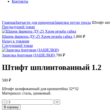
Контакты
Увеличить
Главная
Запчасти для прицепов
Защелки петли тросы
Штифт шпл
Предыдущий товар
Шарик фаркопа ДУ-25 Хром резьба гайка
1,800
₽
Назад к товарам
Следующий товар
Защелка бортовая (ЗАЩЕЛКИ)
700
₽
Штифт шплинтованный 1.2
500
₽
Штифт шлифованный для кронштейна 32*32
Материалл: сталь, цинковый.
Количество
товара
В корзину