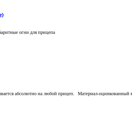
е)
абаритные огни для прицепа
ливается абсолютно на любой прицеп.
Мате
риал-
оцинкованный 