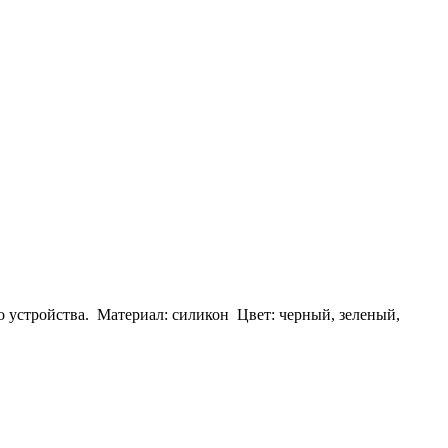
о устройства.
Мате
риал:
силикон
Цвет: черный, зеленый,