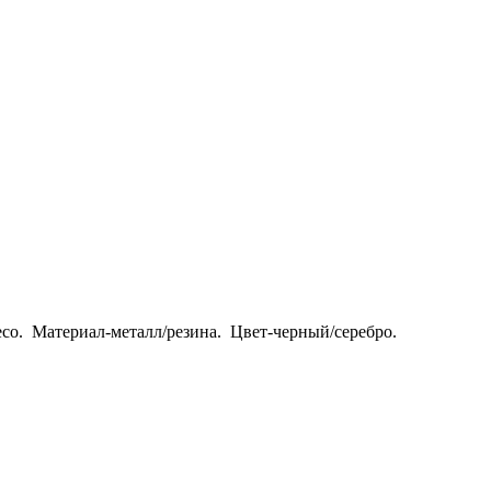
.
со.
Мате
риал-
металл
/
резина.
Цвет-
черный
/
серебро.