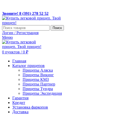
ЛЕГКОВЫЕ ПРИЦЕПЫ ПО ДОСТУПНЫМ ЦЕНАМ!
Звоните! 8(391) 278 52 52, MAX +7 967 608 5252
Звоните! 8 (391) 278 52 52
Поиск
Логин / Регистрация
Меню
0
пунктов
/
0
₽
Главная
Каталог прицепов
Прицепы Аляска
Прицепы Викинг
Прицепы КМЗ
Прицепы Партнер
Прицепы Тундра
Прицепы Экспедиция
Гарантия
Кредит
Установка фаркопов
Доставка