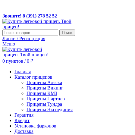
ЛЕГКОВЫЕ ПРИЦЕПЫ ПО ДОСТУПНЫМ ЦЕНАМ!
Звоните! 8(391) 278 52 52, MAX +7 967 608 5252
Звоните! 8 (391) 278 52 52
Поиск
Логин / Регистрация
Меню
0
пунктов
/
0
₽
Главная
Каталог прицепов
Прицепы Аляска
Прицепы Викинг
Прицепы КМЗ
Прицепы Партнер
Прицепы Тундра
Прицепы Экспедиция
Гарантия
Кредит
Установка фаркопов
Доставка